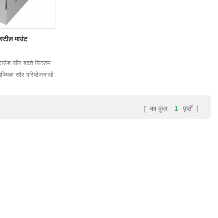
 स्टील माउंट
्राउंड सौर बढ़ते सिस्टम
णिज्यिक सौर परियोजनाओं
त
[ का कुल
1
पृष्ठों ]