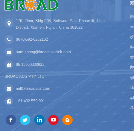
ह
ढे
17th Floor, Bldg F05, Software Park Phase Ⅲ, Jimei
जम
District, Xiamen, Fujian, China 361022
एन
86 (0)592-6252182
पे
sam.zhong@broadsolartek.com
सौ
86 13950000923
ग्
BROAD AUS PTY LTD
कृ
खे
mill@broadaus.com
कृ
+61 432 559 991
नी