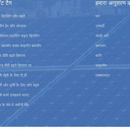
ॉट टैग
हमारा अनुसरण कर
र ड्रिलिंग सौर बढ़ते
घर
ीन ढेर सौर संरचना
उत्पादों
िलियन माउंटिंग पाइल ड्रिलिंग
संपर्क करें
ंच बवासीर बनाम कंक्रीट बवासीर
समाचार
र पीवी बढ़ते सिस्टम
ब्लॉग
रिड पीवी बढ़ते सिस्टम पर
साइटमैप
षि खेती के लिए पी.वी.
एक्सएमएल
ती और कृषि के लिए सौर बढ़ते
षि फार्म उपकरण माउंट
ंव के रूप में जमीनी पेंच