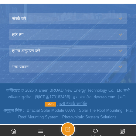
संपर्क करें
हॉट टैग
हमारा अनुसरण करें
गरम सामान
कॉपीराइट © 2026 Xiamen BROAD New Energy Technology Co., Ltd.सभी
अधिकार सुरक्षित.
闽ICP备17018345号
द्वारा संचालित
dyyseo.com
|
ब्लॉग
ipv6 नेटवर्क समर्थित
अनुकूल लिंक :
Bifacial Solar Module 600W
Solar Tile Roof Mounting
Flat
Roof Mounting System
Photovoltaic System Solutions
ए