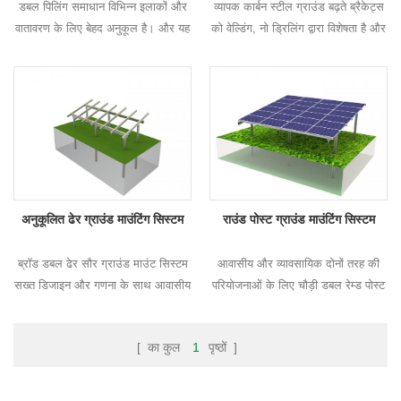
डबल पिलिंग समाधान विभिन्न इलाकों और
व्यापक कार्बन स्टील ग्राउंड बढ़ते ब्रैकेट्स
वातावरण के लिए बेहद अनुकूल है। और यह
को वेल्डिंग, नो ड्रिलिंग द्वारा विशेषता है और
उच्च लचीलापन आसान और तेज स्थापना
बड़े पैमाने पर वाणिज्यिक के लिए एक बहुत ही
और अन्य सौर घुलनशील बनाता ह�
अनुकूलित ढेर ग्राउंड माउंटिंग सिस्टम
राउंड पोस्ट ग्राउंड माउंटिंग सिस्टम
ब्रॉड डबल ढेर सौर ग्राउंड माउंट सिस्टम
आवासीय और व्यावसायिक दोनों तरह की
सख्त डिजाइन और गणना के साथ आवासीय
परियोजनाओं के लिए चौड़ी डबल रेम्ड पोस्ट
और वाणिज्यिक परियोजनाओं दोनों के लिए
सोलर ग्राउंड माउंट सिस्टम उपयुक्त है;
उपयुक्त है। यह भारी बर�
सख्त डिजाइन और गणना �
[ का कुल
1
पृष्ठों ]